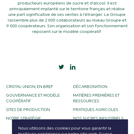
producteurs européens de sucre et d’alcool. Il est
principalement implanté sur le territoire français et réalise
une part significative de ses ventes à l’étranger. Le Groupe
rassemble plus de 2 000 collaborateurs au niveau Groupe et
9 000 coopérateurs. Son organisation et son fonctionnement
reposent sur le modèle coopératif.
CRISTAL UNION, EN BREF
DÉCARBONATION
GOUVERNANCE ET MODÈLE
MATIÈRES PREMIÈRES ET
COOPÉRATIF
RESSOURCES
SITES DE PRODUCTION
PRATIQUES AGRICOLES
NOTRE STRATÉGIE
NOS SUCRES INDUSTRIELS
NOS ALCOOLS
Nous utilisons des cookies pour vous garantir la
meilleure expérience sur notre site web. Si vous