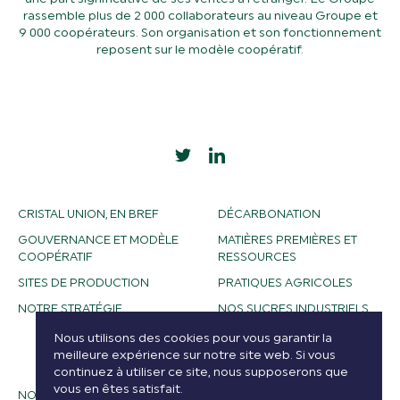
rassemble plus de 2 000 collaborateurs au niveau Groupe et
9 000 coopérateurs. Son organisation et son fonctionnement
reposent sur le modèle coopératif.
CRISTAL UNION, EN BREF
DÉCARBONATION
GOUVERNANCE ET MODÈLE
MATIÈRES PREMIÈRES ET
COOPÉRATIF
RESSOURCES
SITES DE PRODUCTION
PRATIQUES AGRICOLES
NOTRE STRATÉGIE
NOS SUCRES INDUSTRIELS
NOS ALCOOLS
Nous utilisons des cookies pour vous garantir la
meilleure expérience sur notre site web. Si vous
BIOETHANOL
continuez à utiliser ce site, nous supposerons que
vous en êtes satisfait.
NOS MÉTIERS