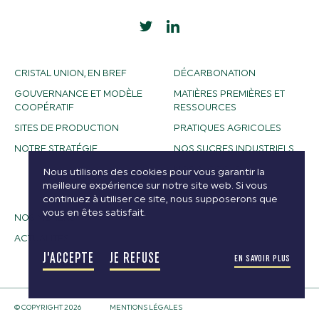
CRISTAL UNION, EN BREF
DÉCARBONATION
GOUVERNANCE ET MODÈLE
MATIÈRES PREMIÈRES ET
COOPÉRATIF
RESSOURCES
SITES DE PRODUCTION
PRATIQUES AGRICOLES
NOTRE STRATÉGIE
NOS SUCRES INDUSTRIELS
NOS ALCOOLS
Nous utilisons des cookies pour vous garantir la
meilleure expérience sur notre site web. Si vous
BIOETHANOL
continuez à utiliser ce site, nous supposerons que
vous en êtes satisfait.
NOS MÉTIERS
ACTUALITÉS
J'ACCEPTE
JE REFUSE
EN SAVOIR PLUS
© COPYRIGHT 2026
MENTIONS LÉGALES