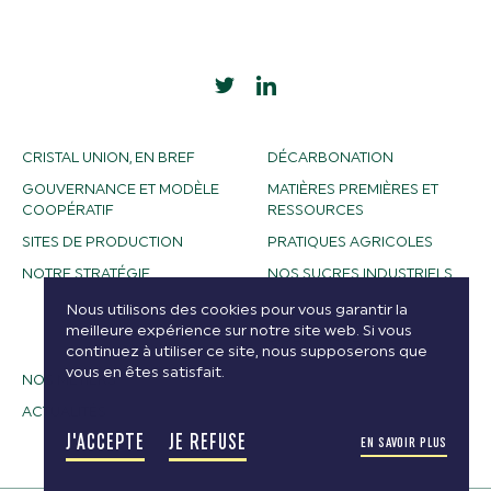
CRISTAL UNION, EN BREF
DÉCARBONATION
GOUVERNANCE ET MODÈLE
MATIÈRES PREMIÈRES ET
COOPÉRATIF
RESSOURCES
SITES DE PRODUCTION
PRATIQUES AGRICOLES
NOTRE STRATÉGIE
NOS SUCRES INDUSTRIELS
NOS ALCOOLS
Nous utilisons des cookies pour vous garantir la
meilleure expérience sur notre site web. Si vous
BIOETHANOL
continuez à utiliser ce site, nous supposerons que
vous en êtes satisfait.
NOS MÉTIERS
ACTUALITÉS
J'ACCEPTE
JE REFUSE
EN SAVOIR PLUS