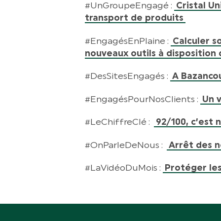
#UnGroupeEngagé :
Cristal U
transport de produits
#EngagésEnPlaine :
Calculer s
nouveaux outils à disposition
#DesSitesEngagés :
A Bazancou
#EngagésPourNosClients :
Un v
#LeChiffreClé :
92/100, c’est
#OnParleDeNous :
Arrêt des n
#LaVidéoDuMois :
Protéger les