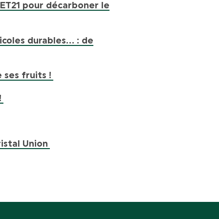
RET21 pour décarboner le
icoles durables… : de
ses fruits !
!
istal Union