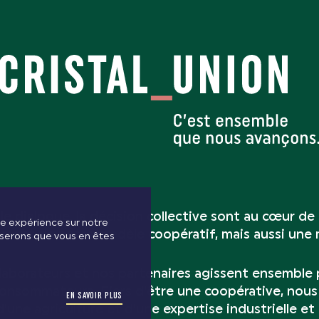
 le dialogue, la décision collective sont au cœur de
ure expérience sur notre
ement de notre modèle coopératif, mais aussi une m
poserons que vous en êtes
laborateurs et nos partenaires agissent ensemble p
 consommateurs. Fiers d’être une coopérative, nou
EN SAVOIR PLUS
e d’une agriculture et d’une expertise industrielle e