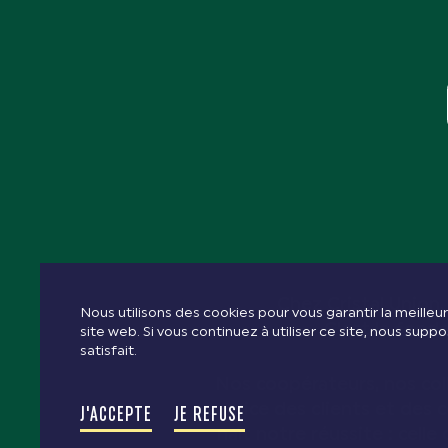
Chez Cristal Union,
Nous utilisons des cookies pour vous garantir la meille
C’est le fond
site web. Si vous continuez à utiliser ce site, nous sup
satisfait.
Nos coopérateurs, nos col
service des clients et des
J'ACCEPTE
JE REFUSE
naît notre réussite : cell