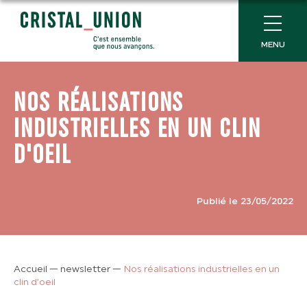
MENU
NOS RÉALISATIONS
INDUSTRIELLES EN UN CLIN
D'OEIL
Publié le 23/05/2022
Accueil
—
newsletter
—
Nos réalisations industrielles en un
clin d’oeil