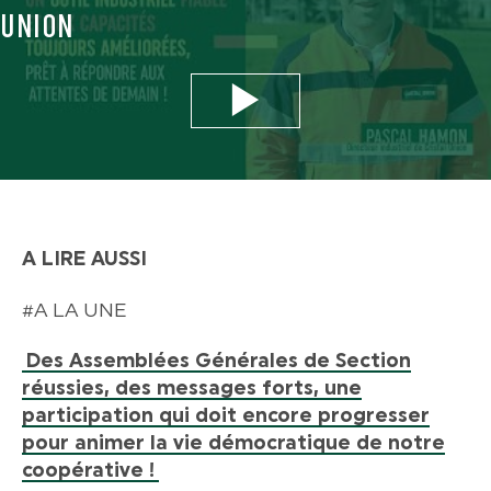
UNION
Play
-05:03
Play
Mute
Settings
En
ful
A LIRE AUSSI
#A LA UNE
Des Assemblées Générales de Section
réussies, des messages forts, une
participation qui doit encore progresser
pour animer la vie démocratique de notre
coopérative !