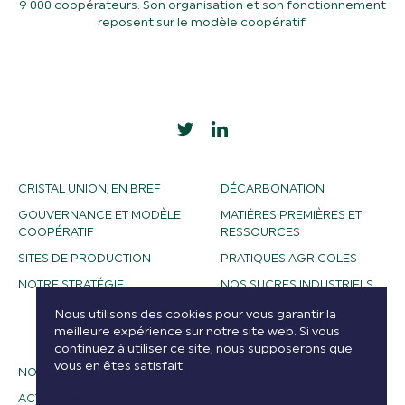
9 000 coopérateurs. Son organisation et son fonctionnement
reposent sur le modèle coopératif.
CRISTAL UNION, EN BREF
DÉCARBONATION
GOUVERNANCE ET MODÈLE
MATIÈRES PREMIÈRES ET
COOPÉRATIF
RESSOURCES
SITES DE PRODUCTION
PRATIQUES AGRICOLES
NOTRE STRATÉGIE
NOS SUCRES INDUSTRIELS
NOS ALCOOLS
Nous utilisons des cookies pour vous garantir la
meilleure expérience sur notre site web. Si vous
BIOETHANOL
continuez à utiliser ce site, nous supposerons que
vous en êtes satisfait.
NOS MÉTIERS
ACTUALITÉS