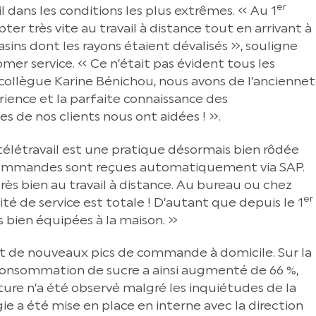
er
l dans les conditions les plus extrêmes. « Au 1
ter très vite au travail à distance tout en arrivant à
ns dont les rayons étaient dévalisés », souligne
mer service. « Ce n’était pas évident tous les
collègue Karine Bénichou, nous avons de l’ancienne
rience et la parfaite connaissance des
 de nos clients nous ont aidées ! ».
 télétravail est une pratique désormais bien rôdée
s commandes sont reçues automatiquement via SAP.
ès bien au travail à distance. Au bureau ou chez
er
ité de service est totale ! D’autant que depuis le 1
bien équipées à la maison. »
ait de nouveaux pics de commande à domicile. Sur la
 consommation de sucre a ainsi augmenté de 66 %,
e n’a été observé malgré les inquiétudes de la
ie a été mise en place en interne avec la direction