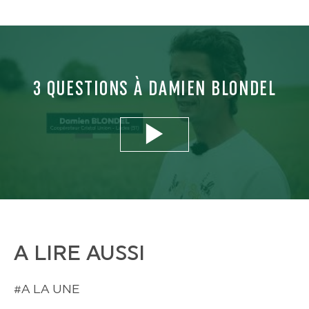
3 QUESTIONS À DAMIEN BLONDEL
Play
-02:31
Play
Mute
Settings
En
ful
A LIRE AUSSI
#A LA UNE