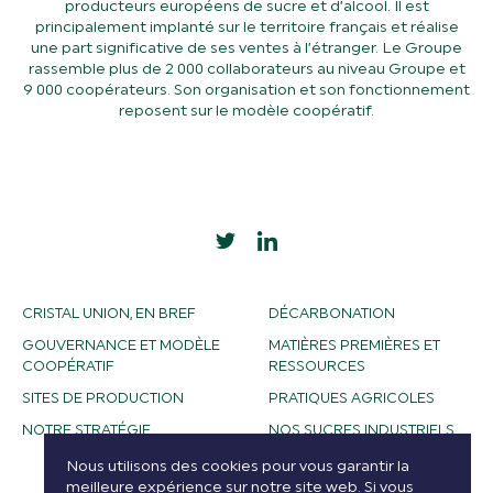
producteurs européens de sucre et d’alcool. Il est
principalement implanté sur le territoire français et réalise
une part significative de ses ventes à l’étranger. Le Groupe
rassemble plus de 2 000 collaborateurs au niveau Groupe et
9 000 coopérateurs. Son organisation et son fonctionnement
reposent sur le modèle coopératif.
CRISTAL UNION, EN BREF
DÉCARBONATION
GOUVERNANCE ET MODÈLE
MATIÈRES PREMIÈRES ET
COOPÉRATIF
RESSOURCES
SITES DE PRODUCTION
PRATIQUES AGRICOLES
NOTRE STRATÉGIE
NOS SUCRES INDUSTRIELS
NOS ALCOOLS
Nous utilisons des cookies pour vous garantir la
meilleure expérience sur notre site web. Si vous