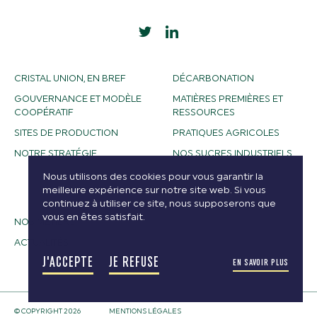
CRISTAL UNION, EN BREF
DÉCARBONATION
GOUVERNANCE ET MODÈLE
MATIÈRES PREMIÈRES ET
COOPÉRATIF
RESSOURCES
SITES DE PRODUCTION
PRATIQUES AGRICOLES
NOTRE STRATÉGIE
NOS SUCRES INDUSTRIELS
NOS ALCOOLS
Nous utilisons des cookies pour vous garantir la
meilleure expérience sur notre site web. Si vous
BIOETHANOL
continuez à utiliser ce site, nous supposerons que
vous en êtes satisfait.
NOS MÉTIERS
ACTUALITÉS
J'ACCEPTE
JE REFUSE
EN SAVOIR PLUS
© COPYRIGHT 2026
MENTIONS LÉGALES