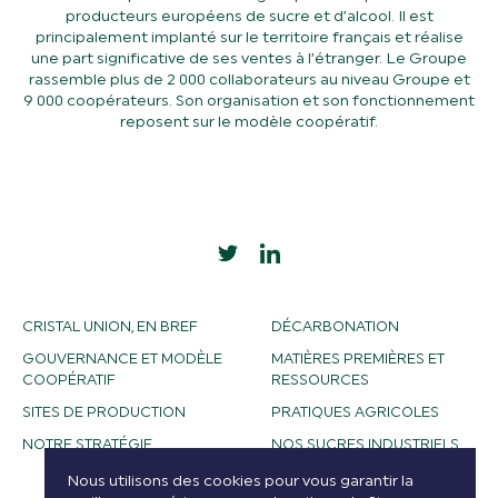
producteurs européens de sucre et d’alcool. Il est
principalement implanté sur le territoire français et réalise
une part significative de ses ventes à l’étranger. Le Groupe
rassemble plus de 2 000 collaborateurs au niveau Groupe et
9 000 coopérateurs. Son organisation et son fonctionnement
reposent sur le modèle coopératif.
CRISTAL UNION, EN BREF
DÉCARBONATION
GOUVERNANCE ET MODÈLE
MATIÈRES PREMIÈRES ET
COOPÉRATIF
RESSOURCES
SITES DE PRODUCTION
PRATIQUES AGRICOLES
NOTRE STRATÉGIE
NOS SUCRES INDUSTRIELS
NOS ALCOOLS
Nous utilisons des cookies pour vous garantir la