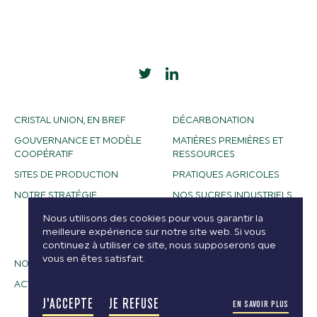
CRISTAL UNION, EN BREF
DÉCARBONATION
GOUVERNANCE ET MODÈLE
MATIÈRES PREMIÈRES ET
COOPÉRATIF
RESSOURCES
SITES DE PRODUCTION
PRATIQUES AGRICOLES
NOTRE STRATÉGIE
NOS SUCRES INDUSTRIELS
NOS ALCOOLS
Nous utilisons des cookies pour vous garantir la
meilleure expérience sur notre site web. Si vous
BIOETHANOL
continuez à utiliser ce site, nous supposerons que
vous en êtes satisfait.
NOS MÉTIERS
ACTUALITÉS
J'ACCEPTE
JE REFUSE
EN SAVOIR PLUS