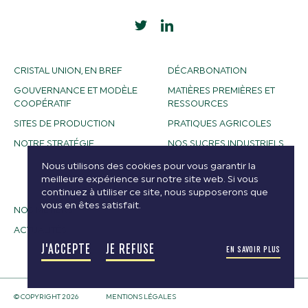
CRISTAL UNION, EN BREF
DÉCARBONATION
GOUVERNANCE ET MODÈLE
MATIÈRES PREMIÈRES ET
COOPÉRATIF
RESSOURCES
SITES DE PRODUCTION
PRATIQUES AGRICOLES
NOTRE STRATÉGIE
NOS SUCRES INDUSTRIELS
NOS ALCOOLS
Nous utilisons des cookies pour vous garantir la
meilleure expérience sur notre site web. Si vous
BIOETHANOL
continuez à utiliser ce site, nous supposerons que
vous en êtes satisfait.
NOS MÉTIERS
ACTUALITÉS
J'ACCEPTE
JE REFUSE
EN SAVOIR PLUS
© COPYRIGHT 2026
MENTIONS LÉGALES