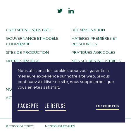
CRISTAL UNION, EN BREF
DÉCARBONATION
GOUVERNANCE ET MODÈLE
MATIÈRES PREMIÈRES ET
COOPÉRATIF
RESSOURCES
SITES DE PRODUCTION
PRATIQUES AGRICOLES
NOTRE STRATÉGIE
NOS SUCRES INDUSTRIELS
NOS ALCOOLS
Nous utilisons des cookies pour vous garantir la
meilleure expérience sur notre site web. Si vous
BIOETHANOL
continuez à utiliser ce site, nous supposerons que
vous en êtes satisfait.
NOS MÉTIERS
ACTUALITÉS
J'ACCEPTE
JE REFUSE
EN SAVOIR PLUS
© COPYRIGHT 2026
MENTIONS LÉGALES