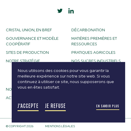
CRISTAL UNION, EN BREF
DÉCARBONATION
GOUVERNANCE ET MODÈLE
MATIÈRES PREMIÈRES ET
COOPÉRATIF
RESSOURCES
SITES DE PRODUCTION
PRATIQUES AGRICOLES
NOTRE STRATÉGIE
NOS SUCRES INDUSTRIELS
NOS ALCOOLS
Nous utilisons des cookies pour vous garantir la
meilleure expérience sur notre site web. Si vous
BIOETHANOL
continuez à utiliser ce site, nous supposerons que
vous en êtes satisfait.
NOS MÉTIERS
ACTUALITÉS
J'ACCEPTE
JE REFUSE
EN SAVOIR PLUS
© COPYRIGHT 2026
MENTIONS LÉGALES