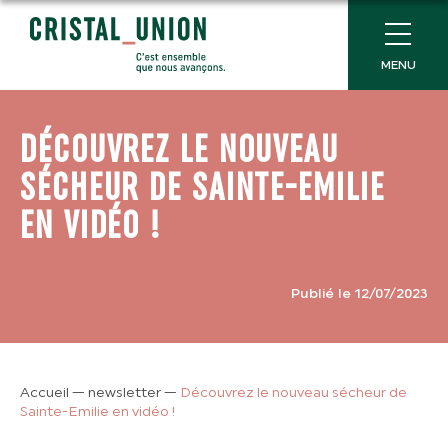
MENU
DÉCOUVREZ LE NOUVEAU
SÉCHEUR DE SAINTE-EMILIE
EN VIDÉO !
Publié le 12/07/2023
Accueil
—
newsletter
—
Découvrez le nouveau sécheur de
Sainte-Emilie en vidéo !