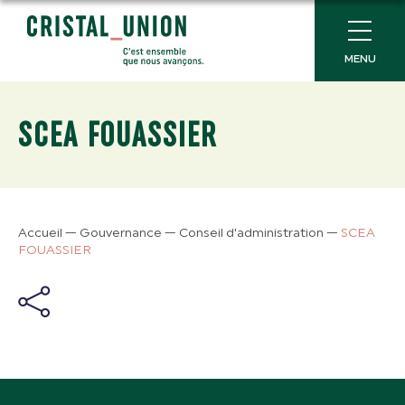
MENU
SCEA FOUASSIER
Accueil
—
Gouvernance
—
Conseil d'administration
—
SCEA
FOUASSIER