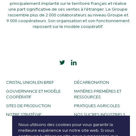
principalement implanté sur le territoire français et réalise
une part significative de ses ventes à l’étranger. Le Groupe
rassemble plus de 2 000 collaborateurs au niveau Groupe et
9 000 coopérateurs. Son organisation et son fonctionnement
reposent sur le modèle coopératif.
CRISTAL UNION, EN BREF
DÉCARBONATION
GOUVERNANCE ET MODÈLE
MATIÈRES PREMIÈRES ET
COOPÉRATIF
RESSOURCES
SITES DE PRODUCTION
PRATIQUES AGRICOLES
NOTRE STRATÉGIE
NOS SUCRES INDUSTRIELS
NOS ALCOOLS
Nous utilisons des cookies pour vous garantir la
meilleure expérience sur notre site web. Si vous
BIOETHANOL