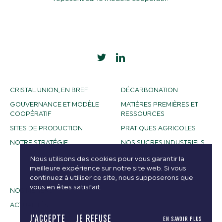
CRISTAL UNION, EN BREF
DÉCARBONATION
GOUVERNANCE ET MODÈLE
MATIÈRES PREMIÈRES ET
COOPÉRATIF
RESSOURCES
SITES DE PRODUCTION
PRATIQUES AGRICOLES
NOTRE STRATÉGIE
NOS SUCRES INDUSTRIELS
NOS ALCOOLS
Nous utilisons des cookies pour vous garantir la
meilleure expérience sur notre site web. Si vous
BIOETHANOL
continuez à utiliser ce site, nous supposerons que
vous en êtes satisfait.
NOS MÉTIERS
ACTUALITÉS
J'ACCEPTE
JE REFUSE
EN SAVOIR PLUS