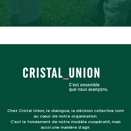
-05:09
Play
Mute
Settings
En
ful
Chez Cristal Union, le dialogue, la décision collective sont
au cœur de notre organisation.
C’est le fondement de notre modèle coopératif, mais
aussi une manière d’agir.