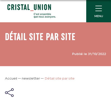
MENU
DÉTAIL SITE PAR SITE
Publié le 31/10/2022
Accueil
—
newsletter
—
Détail site par site