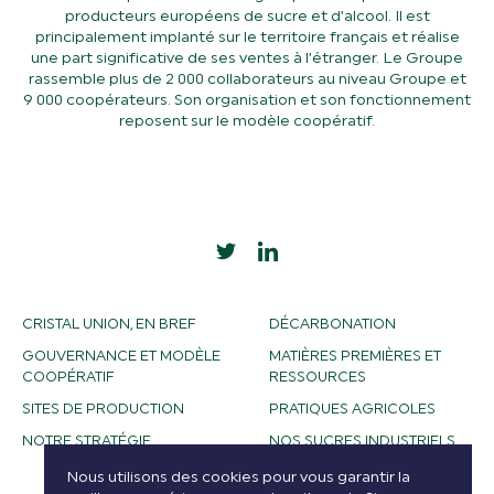
producteurs européens de sucre et d’alcool. Il est
principalement implanté sur le territoire français et réalise
une part significative de ses ventes à l’étranger. Le Groupe
rassemble plus de 2 000 collaborateurs au niveau Groupe et
9 000 coopérateurs. Son organisation et son fonctionnement
reposent sur le modèle coopératif.
CRISTAL UNION, EN BREF
DÉCARBONATION
GOUVERNANCE ET MODÈLE
MATIÈRES PREMIÈRES ET
COOPÉRATIF
RESSOURCES
SITES DE PRODUCTION
PRATIQUES AGRICOLES
NOTRE STRATÉGIE
NOS SUCRES INDUSTRIELS
NOS ALCOOLS
Nous utilisons des cookies pour vous garantir la