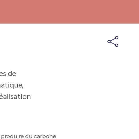
ves de
matique,
éalisation
à produire du carbone