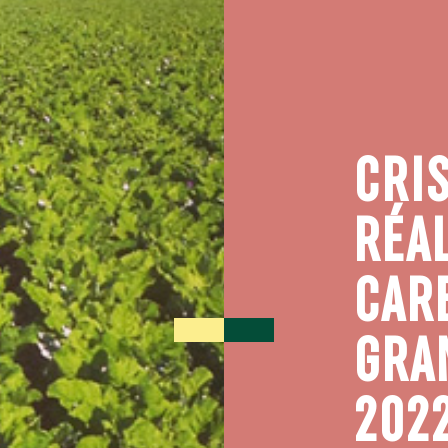
CRI
RÉAL
CAR
GRA
202