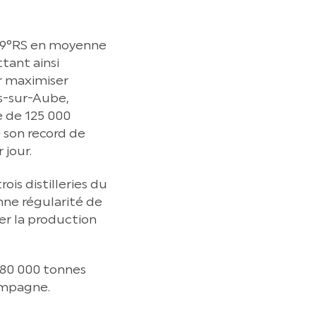
à 19°RS en moyenne
ttant ainsi
r maximiser
is-sur-Aube,
e de 125 000
 son record de
 jour.
is distilleries du
nne régularité de
er la production
 280 000 tonnes
ampagne.