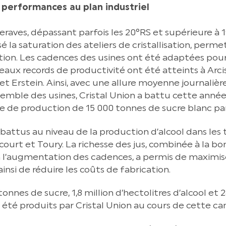
performances au plan industriel
teraves, dépassant parfois les 20°RS et supérieure 
 la saturation des ateliers de cristallisation, perme
ation. Les cadences des usines ont été adaptées pou
veaux records de productivité ont été atteints à Arc
t Erstein. Ainsi, avec une allure moyenne journalièr
emble des usines, Cristal Union a battu cette année
ne de production de 15 000 tonnes de sucre blanc par
ttus au niveau de la production d’alcool dans les tro
ourt et Toury. La richesse des jus, combinée à la bo
 l’augmentation des cadences, a permis de maximis
 ainsi de réduire les coûts de fabrication.
 tonnes de sucre, 1,8 million d’hectolitres d’alcool et
 été produits par Cristal Union au cours de cette c