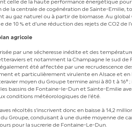
 celle de la haute performance énergétique pour 
 de la centrale de cogénération de Sainte-Emilie, to
au gaz naturel ou à partir de biomasse. Au global 
ue de 10 % et d’une réduction des rejets de CO2 de l’
lan agricole
isée par une sécheresse inédite et des température
etteraviers et notamment la Champagne le sud de Pa
 également été affectée par une recrudescence des 
ent et particulièrement virulente en Alsace et en 
ravier moyen du Groupe termine ainsi à 80 t à 16° ; i
les bassins de Fontaine-le-Dun et Sainte-Emilie ave
ux conditions météorologiques de l’été.
aves récoltés s’inscrivent donc en baisse à 14,2 milli
es du Groupe, conduisant à une durée moyenne de 
ours pour la sucrerie de Fontaine-Le-Dun.