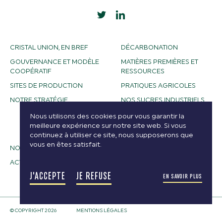
CRISTAL UNION, EN BREF
DÉCARBONATION
GOUVERNANCE ET MODÈLE
MATIÈRES PREMIÈRES ET
COOPÉRATIF
RESSOURCES
SITES DE PRODUCTION
PRATIQUES AGRICOLES
NOTRE STRATÉGIE
NOS SUCRES INDUSTRIELS
NOS ALCOOLS
Nous utilisons des cookies pour vous garantir la
meilleure expérience sur notre site web. Si vous
BIOETHANOL
continuez à utiliser ce site, nous supposerons que
vous en êtes satisfait.
NOS MÉTIERS
ACTUALITÉS
J'ACCEPTE
JE REFUSE
EN SAVOIR PLUS
© COPYRIGHT 2026
MENTIONS LÉGALES